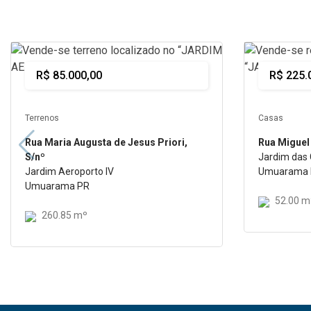
Comprar
Comprar
R$ 85.000,00
R$ 225.
Terrenos
Casas
Rua Maria Augusta de Jesus Priori,
Rua Miguel
S/nº
Jardim das G
Jardim Aeroporto IV
Umuarama
Umuarama PR
52.00 m
260.85 mº