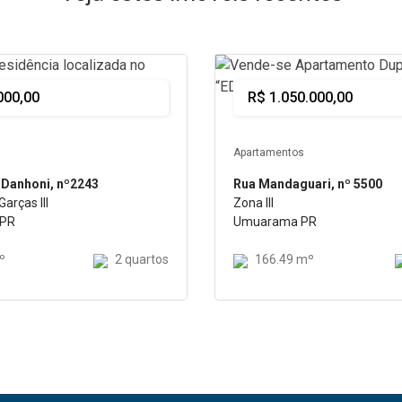
Comprar
000,00
R$ 1.050.000,00
Apartamentos
 Danhoni, nº2243
Rua Mandaguari, nº 5500
arças III
Zona III
 PR
Umuarama PR
º
2 quartos
166.49 mº