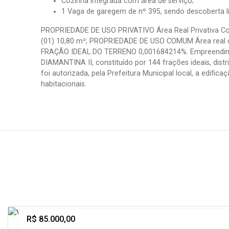
Cozinha integrada com área de serviço;
1 Vaga de garegem de nº 395, sendo descoberta li
PROPRIEDADE DE USO PRIVATIVO Área Real Privativa Cob
(01) 10,80 m²; PROPRIEDADE DE USO COMUM Área real
FRAÇÃO IDEAL DO TERRENO 0,001684214%. Empreendim
DIAMANTINA II, constituído por 144 frações ideais, dis
foi autorizada, pela Prefeitura Municipal local, a edifi
habitacionais.
R$ 85.000,00
Comprar