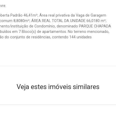
vre.
erta Padrão 46,41m²; Área real privativa da Vaga de Garagem
 comum 8,8080m²; ÁREA REAL TOTAL DA UNIDADE 66,0180 m²;
ento/instituição de Condomínio, denominado PARQUE CHAPADA
tribuídos em 7 Bloco(s) de apartamentos. No terreno mencionado,
cação do conjunto de residências, contendo 144 unidades
Veja estes imóveis similares