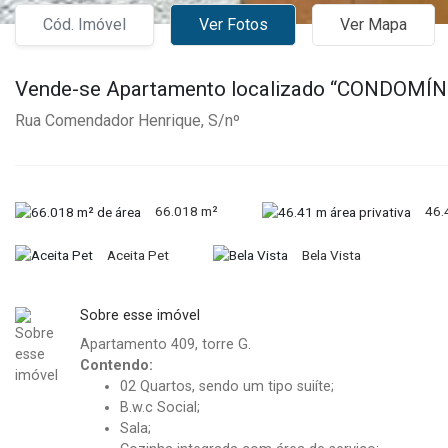
Cód. Imóvel
Ver Fotos
Ver Mapa
Vende-se Apartamento localizado “CONDOMÍ
Rua Comendador Henrique, S/nº
66.018 m²
46.
Aceita Pet
Bela Vista
Sobre esse imóvel
Apartamento 409, torre G.
Contendo:
02 Quartos, sendo um tipo suiíte;
B.w.c Social;
Sala;